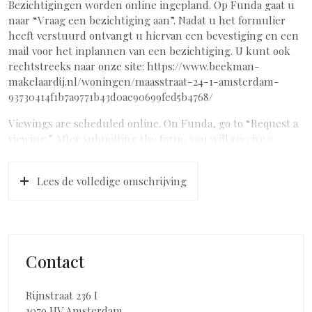
Bezichtigingen worden online ingepland. Op Funda gaat u
naar “Vraag een bezichtiging aan”. Nadat u het formulier
heeft verstuurd ontvangt u hiervan een bevestiging en een
mail voor het inplannen van een bezichtiging. U kunt ook
rechtstreeks naar onze site: https://www.beekman-
makelaardij.nl/woningen/maasstraat-24-1-amsterdam-
93730414f1b7a9771b43d0ae90699fed5b4768/
Viewings are scheduled online. On Funda, go to “Request a
viewing.” After submitting the form, you will receive a
confirmation and an email to schedule a viewing. You can
also visit our website directly:
Lees de volledige omschrijving
Contact
Rijnstraat 236 I
1079 HV Amsterdam