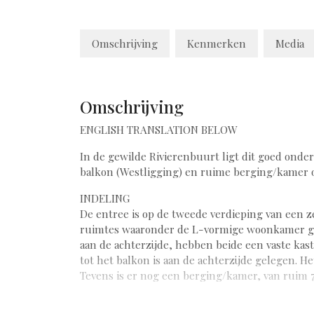
Omschrijving
Kenmerken
Media
Omschrijving
ENGLISH TRANSLATION BELOW
In de gewilde Rivierenbuurt ligt dit goed on
balkon (Westligging) en ruime berging/kamer o
INDELING
De entree is op de tweede verdieping van een z
ruimtes waaronder de L-vormige woonkamer gel
aan de achterzijde, hebben beide een vaste ka
tot het balkon is aan de achterzijde gelegen. H
Tevens is er nog een berging/kamer, van ruim 7
LIGGING