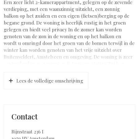
Een zeer licht 2-kamerappartment, gelegen op de zevende
verdieping, met een waanzinnig uitzicht, een zonnig
balkon op het zuiden en een eigen (fietsen)berging op de
begane grond. De woning is heerlijk rustig in het groen
gelegen en biedt veel privacy In de zomer kan worden
genoten van de zon in de woning en op het balkon en
wordt u omringd door het groen van de bomen terwijl in de
winter kan worden genoten van het vrije uitzicht over
Buitenveldert, Amstelveen en omgeving. De woning is zeer
centraal gelegen, 5 minuten fietsen van station Zuid, op
loopafstand van de tramhalte en een uitstekende
aansluiting op de Ringweg A10. Een ideale starterswoning,
Lees de volledige omschrijving
pied a terre maar ook uitermate geschikt voor expats en
studenten door de vele internationale bedrijven en de Vrije
Universiteit die hier in de buurt gehuisvest zijn.
INDELING
Contact
Via de centrale entree bereikt u met de lift of trap de
woning op de zevende verdieping. U komt binnen in de
lichte, praktisch ingedeelde, woonkamer met open keuken.
Rijnstraat 236 I
De keuken is voorzien van een modern keukenblok met
1079 HV Amsterdam