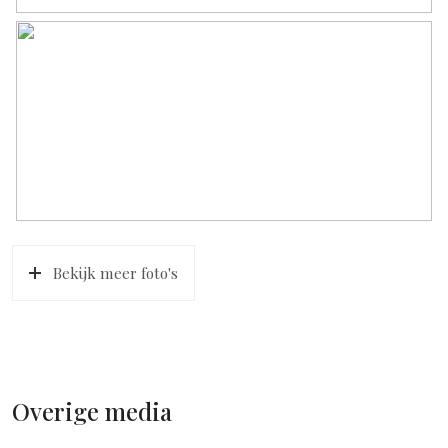
payment for heating costs of € 26.89 per month.
MISCELLANEOUS
– living area 33.6 m²
– storage room 3.7 m²
– year of construction 1965
– double glass
– city heating
– boiler for hot water
– energy label C
– ground rent € 44.01 per year, revision date April 1, 2038
– Delivery in consultation
Bekijk meer foto's
Overige media