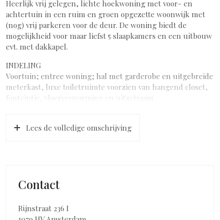
Heerlijk vrij gelegen, lichte hoekwoning met voor- en
achtertuin in een ruim en groen opgezette woonwijk met
(nog) vrij parkeren voor de deur. De woning biedt de
mogelijkheid voor maar liefst 5 slaapkamers en een uitbouw
evt. met dakkapel.
INDELING
Voortuin; entree woning; hal met garderobe en uitgebreide
meterkast, luxe toiletruimte voorzien van hangend closet,
fonteintje, vloerverwarming en uitzetraam.
Open keuken aan de voorzijde, voorzien van diverse
(inbouw)apparatuur waaronder een Boretti gasfornuis,
Lees de volledige omschrijving
koel-vriescombinatie, afzuigkap, vaatwasser en close-in
boiler.
Een tuingerichte woonkamer met toegang tot de achtertuin
middels openslaande deuren, kastruimte onder de trap,
plavuizenvloer en voorzien van vloerverwarming.
Contact
Achtertuin met achterom, buitenkraan en een vrijstaande
stenen schuur voorzien van elektra.
Rijnstraat 236 I
VERDIEPING
1079 HV Amsterdam