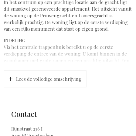
In het centrum op een prachtige locatie aan de gracht ligt
dit smaakvol gerenoveerde appartement. Het uitzicht vanuit
de woning op de Prinsengracht en Looiersgracht is
werkelijk prachtig. De woning ligt op de eerste verdieping
van een rijksmonument dat staat op eigen grond.
INDELING
Via het centrale trappenhuis bereikt u op de eerste
verdieping de entree van de woning. U komt binnen in de
woonkamer met grote ramen en een prachtig uitzicht. Een
leuk detail is het speciale “leeshoekje”. De ingebouwde
kasten zorgen er voor dat er voldoende bergruimte is. De
Lees de volledige omschrijving
slaapkamer is aan de achterzijde gelegen. Ook in de
slaapkamer is optimaal gebruik gemaakt van de ruimte en is
voldoende opbergruimte. De badkamer met grote witte
wandtegels en antraciet vloertegels is voorzien van een
inloopdouche, hangend closet en wastafel. De dichte
Contact
keuken is aan de achterzijde gelegen. Het moderne
greeploze witte keukenblok is voorzien van diverse
inbouwapparatuur. In de keuken is ook de wasmachine-/cv-
Rijnstraat 236 I
ruimte.
1079 HV Amsterdam