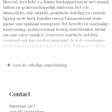
Sfeervol, zeer licht 3/4-kamer hoekappartement met zonnig
balkon en gemeenschappelijk dakterras. Het vele
binnenlicht, vrije uitzicht, praktische indeling en centrale
ligging op de hoek Populierenweg/Linnaeusstraat staan
garant voor optimaal woongenot. Het betreft een voormalige
huurwoning, gedateerd maar keurig onderhouden. Ideaal
om naar eigen smaak te renoveren waarbij de indeling
eventueel ook kan worden aangepast. Zo is de woonkamer
ideaal voor een open keuken. Vind je de badkamer te klein
dan kan deze eventueel worden verplaatst naar de huidige
keuken. Der erfpacht van de woning is eeuwigdurend
afgekocht zodat er nooit canon hoeft te worden betaald
Lees de volledige omschrijving
INDELING
Via de buitentrap bereikt u de gemeenschappelijke entree
op de eerste verdieping. Op de tweede verdieping is de
voordeur van deze woning. U komt binnen in de hal van
Contact
waaruit toegang tot alle ruimtes. De L-vormige woonkamer
(ontstaan door het samenvoegen van de woonkamer met
naastgelegen slaapkamer), is zeer licht door de grote ramen
Rijnstraat 236 I
aan voorzijde en zijgevel. Er zijn twee, in grootte variërende,
1079 HV Amsterdam