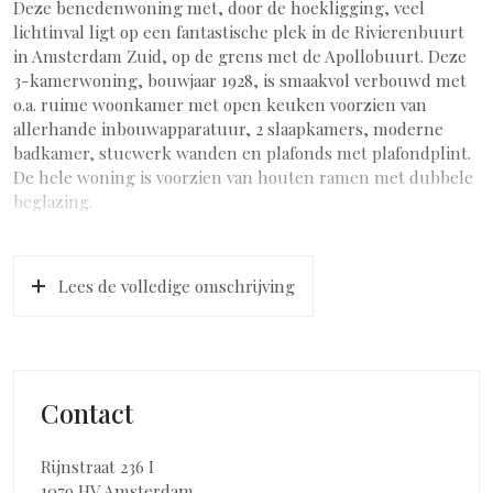
Deze benedenwoning met, door de hoekligging, veel
lichtinval ligt op een fantastische plek in de Rivierenbuurt
in Amsterdam Zuid, op de grens met de Apollobuurt. Deze
3-kamerwoning, bouwjaar 1928, is smaakvol verbouwd met
o.a. ruime woonkamer met open keuken voorzien van
allerhande inbouwapparatuur, 2 slaapkamers, moderne
badkamer, stucwerk wanden en plafonds met plafondplint.
De hele woning is voorzien van houten ramen met dubbele
beglazing.
INDELING
Via de eigen entree komt u in de gang met trapkast die
Lees de volledige omschrijving
uitkomt in de centrale hal. Van hieruit zijn alle ruimtes
bereikbaar. De woonkamer is ruim en zeer licht doordat er
aan twee zijden grote ramen zijn. De open keuken heeft
een modern grijs keukenblok met ingebouwde koelkast,
vriezer, vaatwasser, magnetron, oven, 5-pits gaskookplaat
Contact
en rvs afzuigkap. Er zijn twee in grote variërende
slaapkamers. De moderne badkamer is voorzien van een
inloopdouche, dubbele wastafel, handdoekradiator en
Rijnstraat 236 I
wasmachineaansluiting. Het separate toilet heeft een
1079 HV Amsterdam