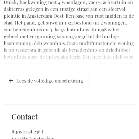
Uniek, hoekwoning met 4 woonlagen, voor-, achtertuin en
dakterras gelegen in een rustige straat aan een sfeervol
pleintje in Amsterdam Oost. Een oase van rust midden in de
stad. Het pand, gebouwd in 1921 bestond uit 2 woningen,
een benedenhuis en 3-laags bovenhuis. In 1998 is het
geheel met vergunning samengvoegd tot de huidige
bestemming, één woonhuis. Deze multifunctionele woning
is nu wederom in gebruik als benedenhuis en driedubbel
bovenhuis maar de opties zijn legio. Een heerlijke plek voor
gezinnen, thuiswerkers, lat-relatie maar ook voor zij die op
zoek zijn naar veel ruimte op een rustige maar centrale
plek in de stad.
Lees de volledige omschrijving
INDELING
De begane grond en bovengelegen verdiepingen hebben
allebei een eigen voordeur.
Begane grond
Contact
Eigen entree; gang/hal met toilet voorzien van hangend
closet en fonteintje en een ruime trapkast met
Rijnstraat 236 I
wasmachineaansluiting; tuingerichte woonkamer met
1079 HV Amsterdam