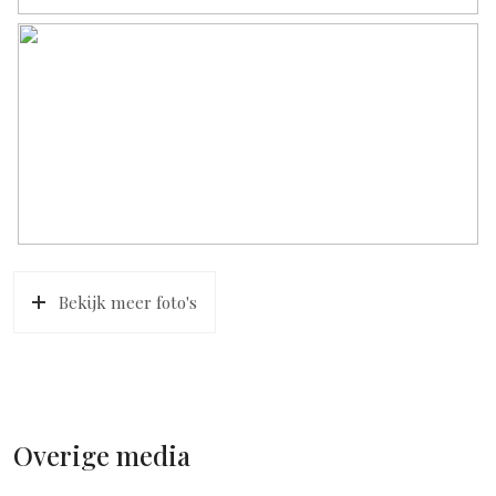
large Oostpoort shopping center are just a few minutes’
bike ride away. The city center is a 10-minute bike ride away.
Amstel Station, Oosterpark, and Frankendael Park are just a
few minutes from the house. Several schools are nearby.
MISCELLANEOUS
– Built in 1921
– Living area: 148.10 m²
– Garden: approx. 29 m²
– Roof terrace: 11.7 m²
– Balcony: 4.7 m²
– Energy label: C
Bekijk meer foto's
– Central heating boiler, HR, built in 2012
– Leasehold has been bought off until July 15, 2053
– Transfer of ownership is negotiable
Overige media