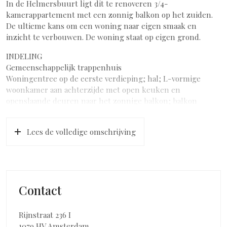
In de Helmersbuurt ligt dit te renoveren 3/4-
kamerappartement met een zonnig balkon op het zuiden.
De ultieme kans om een woning naar eigen smaak en
inzicht te verbouwen. De woning staat op eigen grond.
INDELING
Gemeenschappelijk trappenhuis
Woningentree op de eerste verdieping; hal; L-vormige
woonkamer aan achterzijde met open keuken en
openslaande deuren naar het zonnige balkon; balkon
gelegen op het zuiden/zuidwesten; tussenhal; badkamer
met douche, toilet en wastafel; drie in grootte variërende
Lees de volledige omschrijving
slaapkamers waarvan één met wastafel en één met
openslaande deuren naar frans balkon aan voorzijde.
LIGGING
Gelegen in de gezellige Helmersbuurt in Amsterdam West,
om de hoek van winkelstraat J.P. Heijestraat en op
Contact
loopafstand van het Vondelpark, de bekende winkelstraat
Kinkerstraat en Foodhallen. Een zeer gewilde buurt, met
Rijnstraat 236 I
een grote diversiteit aan winkels en restaurants, op een
1079 HV Amsterdam