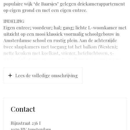
populaire wijk ‘de Baarsjes’ gelegen driekamerappartement
op eigen grond en met een eigen entree.
INDELING
Eigen entree; voordeur; hal; gang; lichte L-woonkamer met
uitzicht op een mooi klassiek voormalig schoolgebouw in
Amsterdamse school en rustig plein. Aan de achterzijde
twee slaapkamers met toegang tot het balkon (Westen);
nette keuken met koelkast, vriezer, heteluchtoven, 5-
pitskookplaat en vaatwasser. De badkamer is voorzien van
een inloopdouche, wastafel, toilet, handdoekradiator en
aansluitingen voor wasmachine en droger.
Lees de volledige omschrijving
LIGGING
Het appartement ligt in een rustige, brede en groene straat
in De Baarsjes, tussen de Admiralengracht en Admiraal de
Ruijterweg. In een kindvriendelijke buurt met diverse
Contact
scholen in de directe omgeving. Supermarkten (o.a. AH) en
leuke eetgelegenheden om de hoek, o.a. in de Jan van
Galenstraat, Jan Evertsenstraat, omgeving Mercatorplein en
Rijnstraat 236 I
de De Clercqstraat. Enkele fietsminuten afstand van Oud-
1079 HV Amsterdam