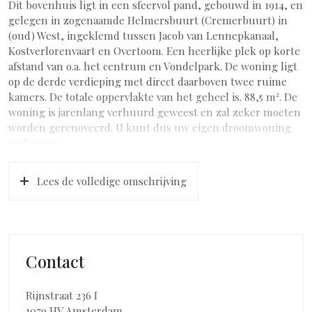
Dit bovenhuis ligt in een sfeervol pand, gebouwd in 1914, en
gelegen in zogenaamde Helmersbuurt (Cremerbuurt) in
(oud) West, ingeklemd tussen Jacob van Lennepkanaal,
Kostverlorenvaart en Overtoom. Een heerlijke plek op korte
afstand van o.a. het centrum en Vondelpark. De woning ligt
op de derde verdieping met direct daarboven twee ruime
kamers. De totale oppervlakte van het geheel is. 88,5 m². De
woning is jarenlang verhuurd geweest en zal zeker moeten
worden gerenoveerd. U kunt dus uw eigen droomwoning
realiseren.
INDELING
Lees de volledige omschrijving
Goed onderhouden centrale entree met mooie glas in
loodramen.
De entree van de woning is op de derde verdieping. Via de
hal, met diverse inbouwkasten, zijn alle ruimtes bereikbaar.
De woonkamer, met openslaande deuren naar een klein
Contact
balkon, ligt aan de voorzijde. Vanaf het balkon is er een
leuke doorkijk naar de Kostverlorenvaart. Aan de achterzijde
is een grote woonkeuken en een slaapkamer met wastafel,
Rijnstraat 236 I
allebei met toegang tot het brede zonnige balkon gelegen
1079 HV Amsterdam