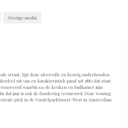
Overige media
nde straat, ligt deze sfeervolle en keurig onderhouden
deel uit van en karakteristiek pand uit 1883 dat staat
gerenoveerd waarbij o.a. de keuken en badkamer zijn
In dat jaar is ook de fundering vernieuwd. Deze woning
centrale plek in de Vondelparkbuurt-West in Amsterdam
obe, toegang tot het toilet met hangend closet en