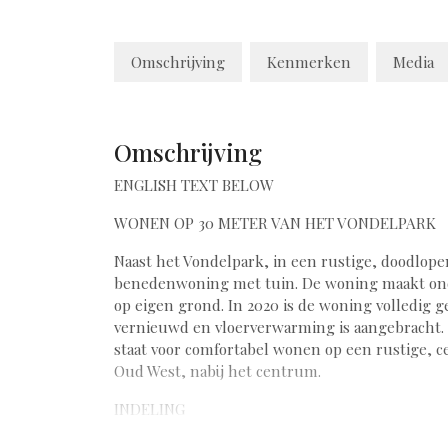
Omschrijving
Kenmerken
Media
Omschrijving
ENGLISH TEXT BELOW
WONEN OP 30 METER VAN HET VONDELPARK
Naast het Vondelpark, in een rustige, doodlope
benedenwoning met tuin. De woning maakt onder
op eigen grond. In 2020 is de woning volledig 
vernieuwd en vloerverwarming is aangebracht. 
staat voor comfortabel wonen op een rustige, 
Oud West, nabij het centrum.
INDELING
Eigen voordeur vanaf de straat; hal met garder