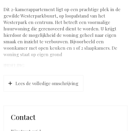
Dit 2-kamerappartement ligt op een prachtige plek in de
gewilde Westerparkbuurt, op loopafstand van het
Westerpark en centrum. Het betreft een voormalige
huurwoning die gerenoveerd dient te worden. U krijgt
hierdoor de mogelijkheid de woning geheel naar eigen
smaak en inzicht te verbouwen. Bijvoorbeeld een
woonkamer met open keuken en 1 of 2 slaapkamers. De
woning staat op eigen grond
INDELING
Centrale entree met trapopgang
Woningentree op eerste verdieping; hal; badkamer met
Lees de volledige omschrijving
douche en toilet; L-vormige woonkamer met 3 grote ramen
en inbouwkasten; slaapkamer achterzijde; dichte keuken
LIGGING
De Westerparkbuurt is een gezellige wijk met verrassend
veel goede restaurants en overige horeca verspreidt over de
Contact
buurt. Karakteristieke woningen gebouwd omstreeks 1900
bepalen het straatbeeld. U woont op 400 m van het