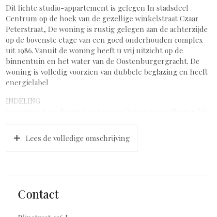
Dit lichte studio-appartement is gelegen In stadsdeel
Centrum op de hoek van de gezellige winkelstraat Czaar
Peterstraat, De woning is rustig gelegen aan de achterzijde
op de bovenste etage van een goed onderhouden complex
uit 1986. Vanuit de woning heeft u vrij uitzicht op de
binnentuin en het water van de Oostenburgergracht. De
woning is volledig voorzien van dubbele beglazing en heeft
energielabel
INDELING
De entree is op de vierde en tevens bovenste verdieping. Via
de hal komt u in de lichte woon-/slaapkamer. Door de grote
ramen komt veel licht en in de zomer is het franse balkon
Lees de volledige omschrijving
een heerlijke plek om te genieten van de zon. De open
keuken heeft een modern wit Bruynzeel keukenblok in
hoekopstelling met een ingebouwde oven, kookplaat en
afzuigkap. Via een tussenhal heeft u toegang tot de
bafkamer en het separate toilet. De badkamer heeft een
Contact
granito vloer, witte wandtegels en is voorzien van een
douche, wastafel en wasmachineaansluiting.