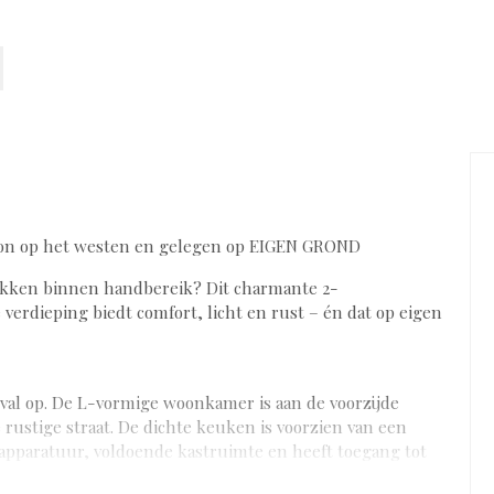
kon op het westen en gelegen op EIGEN GROND
makken binnen handbereik? Dit charmante 2-
erdieping biedt comfort, licht en rust – én dat op eigen
nval op. De L-vormige woonkamer is aan de voorzijde
rustige straat. De dichte keuken is voorzien van een
paratuur, voldoende kastruimte en heeft toegang tot
e ruime slaapkamer, met kastenwand en directe toegang