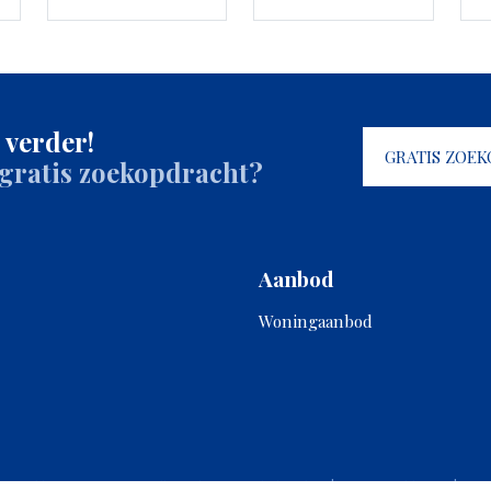
d parkeren, openbaar parkeren, parkeervergunningen
 verder!
GRATIS ZOE
 gratis zoekopdracht?
Aanbod
Woningaanbod
wered by
Goes & Roos
.
Alle rechten voorbehouden
. |
Privacyverklaring
|
Site