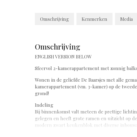
Omschrijving
Kenmerken
Media
Omschrijving
ENGLISH VERSION BELOW
Sfeervol 2-kamerappartement met zonnig bal
Wonen in de geliefde De Baarsjes met alle ge
kamerappartement (vm. 3-kamer) op de tweede v
grond!
Indeling
Bij binnenkomst valt meteen de prettige lichti
gelegen en heeft grote ramen en uitzicht op de 
modern zwart keukenblok met diverse inbouwap
het balkon. Aan de achterzijde bevindt zich d