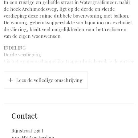
In een rustige en geliefde straat in Watergraafsmeer, nabij
de hoek Archimedesweg, ligt op de derde en vierde
verdieping deze ruime dubbele bovenwoning met balkon.
De woning, gebruiksoppervlakte van bijna 100 m2 exclusief
de vliering, biedt veel mogelijkheden voor het realiseren
van de eigen woonwensen.
INDELING
Derde verdieping
Via het gemeenschappelijke trappenhuis bereik je de entree
van de woning op de derde verdieping.
Hal met toegang tot de verschillende vertrekken; L-
Lees de volledige omschrijving
vormige woonkamer met schuifdeur naar het aan de
achterzijde gelegen balkon; dichte keukenruimte
achterzijde; toilet met fonteintje; slaapkamer aan de
voorzijde.
Vierde verdieping
Contact
Bereikbaar via een vaste trap
Overloop met toegang tot de diverse ruimtes; badkamer
Rijnstraat 236 I
met van ligbad, toilet en wastafel; tussenruimte/berging
1079 HV Amsterdam