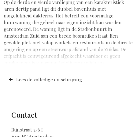
Op de derde en vierde verdieping van een karakteristiek
jaren dertig pand ligt dit dubbel bovenhuis met
mogelijkheid dakterras. Het betreft een voormalige
huurwoning die geheel naar eigen inzicht kan worden
gerenoveerd. De woning ligt in de Stadionbuurt in
Amsterdam Zuid aan een brede boomrijke straat. Een
gewilde plek met volop winkels en restaurants in de directe
omgeving en op een steenworp afstand van de Zuidas. De
erfpacht is eeuwigdurend afgekocht waardoor er geen
sprake meer is van canon betalingsverplichting.
INDELING
Lees de volledige omschrijving
Op de tweede verdieping kan de entree worden
gerealiseerd. Via het achterliggende trappenhuis, met groot
dakraam voor de nodige lichtinval, zijn de derde en vierde
verdieping bereikbaar.
Op de derde verdieping zijn in totaal 4 kamers. Aan de
Contact
voorzijde is de woonkamer gelegen met daarnaast een
(slaap)kamer. Aan de achterzijde zijn de twee andere
slaapkamers gelegen. Beide kamers hebben openslaande
Rijnstraat 236 I
deuren naar het balkon. De grootste slaapkamer heeft een
1079 HV Amsterdam