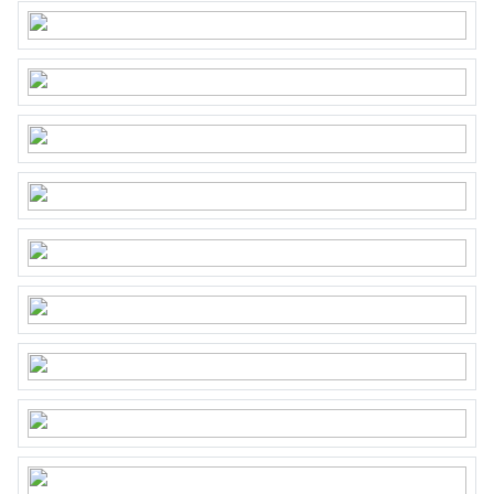
non-occupancy clause (owner has never lived in the
property), and an “as is, where is” (age-related) clause
• Located in a national protected cityscape
• Completion in consultation (can be quick)